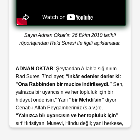
Sayın Adnan Oktar'ın 26 Ekim 2010 tarihli
röportajından Ra'd Suresi ile ilgili açıklamalar.
ADNAN OKTAR
: Şeytandan Allah’a sığınırım.
Rad Suresi 7’nci ayet;
“inkâr edenler derler ki:
“Ona Rabbinden bir mucize indirilseydi.”
Sen,
yalnızca bir uyarıcısın ve her topluluk için bir
hidayet önderisin.” Yani
“bir Mehdi’sin”
diyor
Cenab-ı Allah Peygamberimiz (s.a.v.)’e.
“Yalnızca bir uyarıcısın ve her topluluk için”
sırf Hıristiyan, Musevi, Hindu değil; yani herkese,
hepsine
“bir hidayet önderisin.”
Ebcedi zaten
1982 tarihini veriyor. Bak,
“Sen, yalnızca bir