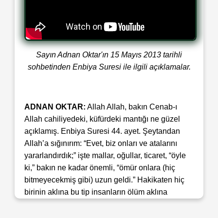
Sayın Adnan Oktar'ın 15 Mayıs 2013 tarihli
sohbetinden Enbiya Suresi ile ilgili açıklamalar.
ADNAN OKTAR:
Allah Allah, bakın Cenab-ı
Allah cahiliyedeki, küfürdeki mantığı ne güzel
açıklamış. Enbiya Suresi 44. ayet. Şeytandan
Allah’a sığınırım: “Evet, biz onları ve atalarını
yararlandırdık;” işte mallar, oğullar, ticaret, “öyle
ki,” bakın ne kadar önemli, “ömür onlara (hiç
bitmeyecekmiş gibi) uzun geldi.” Hakikaten hiç
birinin aklına bu tip insanların ölüm aklına
gelmiyor. Mesela yaşlanmış adam bakıyorum
baya kilolu, kolesterolü çok yüksek her an ölebilir