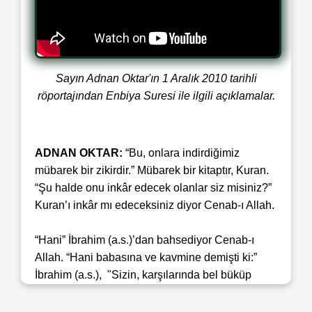
Sayın Adnan Oktar'ın 1 Aralık 2010 tarihli
röportajından Enbiya Suresi ile ilgili açıklamalar.
ADNAN OKTAR:
“Bu, onlara indirdiğimiz
mübarek bir zikirdir.” Mübarek bir kitaptır, Kuran.
“Şu halde onu inkâr edecek olanlar siz misiniz?”
Kuran’ı inkâr mı edeceksiniz diyor Cenab-ı Allah.
“Hani” İbrahim (a.s.)’dan bahsediyor Cenab-ı
Allah. “Hani babasına ve kavmine demişti ki:”
İbrahim (a.s.), "Sizin, karşılarında bel büküp
eğilmekte olduğunuz bu temsili heykeller nedir?”
Hz.İbrahim (a.s.) zamanında adamlar heykelleri