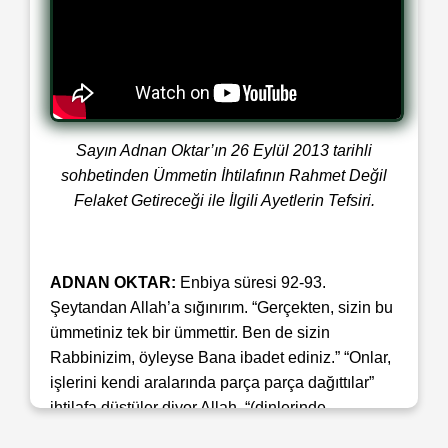
Sayın Adnan Oktar’ın 26 Eylül 2013 tarihli
sohbetinden Ümmetin İhtilafının Rahmet Değil
Felaket Getireceği ile İlgili Ayetlerin Tefsiri.
ADNAN OKTAR:
Enbiya süresi 92-93.
Şeytandan Allah’a sığınırım. “Gerçekten, sizin bu
ümmetiniz tek bir ümmettir. Ben de sizin
Rabbinizim, öyleyse Bana ibadet ediniz.” “Onlar,
işlerini kendi aralarında parça parça dağıttılar”
ihtilafa düştüler diyor Allah, “(dinlerinde
bölünmeler yaptılar); hepsi Bize döneceklerdir.”