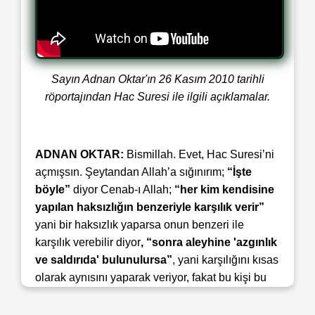
Sayın Adnan Oktar'ın 26 Kasım 2010 tarihli
röportajından Hac Suresi ile ilgili açıklamalar.
ADNAN OKTAR:
Bismillah. Evet, Hac Suresi’ni
açmışsın. Şeytandan Allah’a sığınırım;
“İşte
böyle”
diyor Cenab-ı Allah;
“her kim kendisine
yapılan haksızlığın benzeriyle karşılık verir”
yani bir haksızlık yaparsa onun benzeri ile
karşılık verebilir diyor
, “sonra aleyhine 'azgınlık
ve saldırıda' bulunulursa”
, yani karşılığını kısas
olarak aynısını yaparak veriyor, fakat bu kişi bu
sefer azgınca karşılık verirse,
“Allah, mutlaka
ona yardım eder. Şüphesiz Allah, affedicidir,