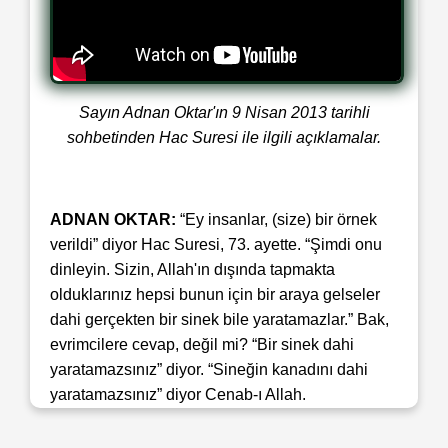
Sayın Adnan Oktar'ın 9 Nisan 2013 tarihli
sohbetinden Hac Suresi ile ilgili açıklamalar.
ADNAN OKTAR:
“Ey insanlar, (size) bir örnek
verildi” diyor Hac Suresi, 73. ayette. “Şimdi onu
dinleyin. Sizin, Allah'ın dışında tapmakta
olduklarınız
hepsi bunun için bir araya gelseler
dahi
gerçekten bir sinek bile yaratamazlar.” Bak,
evrimcilere cevap, değil mi? “Bir sinek dahi
yaratamazsınız” diyor. “Sineğin kanadını dahi
yaratamazsınız” diyor Cenab-ı Allah.
Yaratamazlar. “Eğer sinek onlardan bir şey
kapacak olsa, bunu da ondan geri alamazlar.” “O