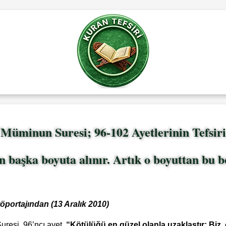
Müminun Suresi; 96-102 Ayetlerinin Tefsiri
n başka boyuta alınır. Artık o boyuttan bu 
röportajından
(13 Aralık 2010)
resi, 96’ncı ayet.
“Kötülüğü en güzel olanla uzaklaştır; Biz, o