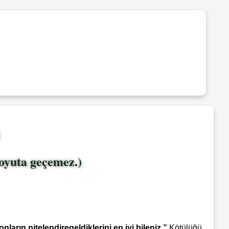
boyuta geçemez.)
nların nitelendiregeldiklerini en iyi bileniz.”
Kötülüğü