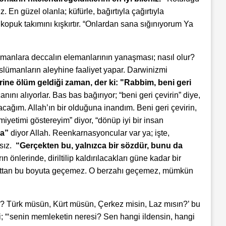
. En güzel olanla; küfürle, bağırtıyla çağırtıyla
 it kopuk takımını kışkırtır. “Onlardan sana sığınıyorum Ya
lümanlara deccalın elemanlarının yanaşması; nasıl olur?
üslümanların aleyhine faaliyet yapar. Darwinizmi
ine ölüm geldiği zaman, der ki: "Rabbim, beni geri
ı alıyorlar. Bas bas bağırıyor; “beni geri çevirin” diye,
ağım. Allah’ın bir olduğuna inandım. Beni geri çevirin,
iyetimi göstereyim” diyor, “dönüp iyi bir insan
la”
diyor Allah. Reenkarnasyoncular var ya; işte,
sız.
“Gerçekten bu, yalnızca bir sözdür, bunu da
n önlerinde, diriltilip kaldırılacakları güne kadar bir
boyuttan bu boyuta geçemez. O berzahı geçemez, mümkün
in? Türk müsün, Kürt müsün, Çerkez misin, Laz mısın?’ bu
; “‘senin memleketin neresi? Sen hangi ildensin, hangi