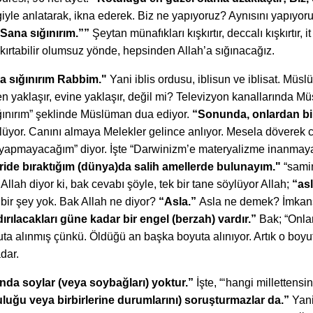
vgiyle anlatarak, ikna ederek. Biz ne yapıyoruz? Aynısını yapıyoruz
Sana sığınırım.””
Şeytan münafıkları kışkırtır, deccalı kışkırtır,
kırtabilir olumsuz yönde, hepsinden Allah’a sığınacağız.
 sığınırım Rabbim."
Yani iblis ordusu, iblisun ve iblisat. Müs
en yaklaşır, evine yaklaşır, değil mi? Televizyon kanallarında M
ığınırım” şeklinde Müslüman dua ediyor.
“Sonunda, onlardan bir
yor. Canını almaya Melekler gelince anlıyor. Mesela döverek canın
k yapmayacağım” diyor. İşte “Darwinizm’e materyalizme inanmayac
eride bıraktığım (dünya)da salih amellerde bulunayım."
“samim
llah diyor ki, bak cevabı şöyle, tek bir tane söylüyor Allah;
“as
le bir şey yok. Bak Allah ne diyor?
“Asla.”
Asla ne demek? İmkan
dırılacakları güne kadar bir engel (berzah) vardır.”
Bak; “Onları
oyuta alınmış çünkü. Öldüğü an başka boyuta alınıyor. Artık o 
adar.
nda soylar (veya soybağları) yoktur.”
İşte, “‘hangi millettens
luğu veya birbirlerine durumlarını) soruşturmazlar da.”
Yani