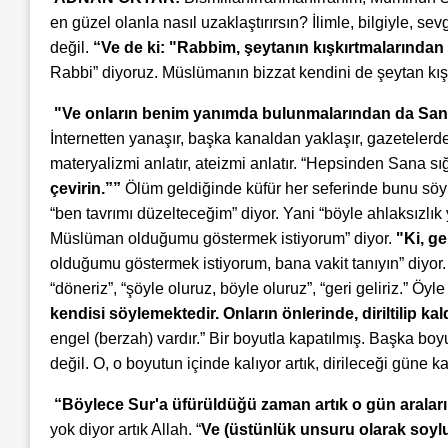
en güzel olanla nasıl uzaklaştırırsın? İlimle, bilgiyle, se
değil.
“Ve de ki: "Rabbim, şeytanın kışkırtmalarından 
Rabbi” diyoruz. Müslümanın bizzat kendini de şeytan kış
"Ve onların benim yanımda bulunmalarından da Sana
İnternetten yanaşır, başka kanaldan yaklaşır, gazetelerd
materyalizmi anlatır, ateizmi anlatır. “Hepsinden Sana s
çevirin.””
Ölüm geldiğinde küfür her seferinde bunu söylü
“ben tavrımı düzelteceğim” diyor. Yani “böyle ahlaksızlı
Müslüman olduğumu göstermek istiyorum” diyor.
"Ki, g
olduğumu göstermek istiyorum, bana vakit tanıyın” diyor. A
“döneriz”, “şöyle oluruz, böyle oluruz”, “geri geliriz.” Öy
kendisi söylemektedir. Onların önlerinde, diriltilip kal
engel (berzah) vardır.” Bir boyutla kapatılmış. Başka b
değil. O, o boyutun içinde kalıyor artık, dirileceği güne k
“Böylece Sur'a üfürüldüğü zaman artık o gün araları
yok diyor artık Allah. “
Ve (üstünlük unsuru olarak soylu