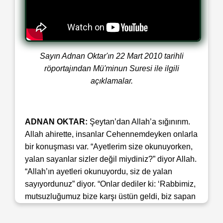
Sayın Adnan Oktar'ın 22 Mart 2010 tarihli
röportajından Mü'minun Suresi ile ilgili
açıklamalar.
ADNAN OKTAR:
Şeytan’dan Allah’a sığınırım.
Allah ahirette, insanlar Cehennemdeyken onlarla
bir konuşması var. “Ayetlerim size okunuyorken,
yalan sayanlar sizler değil miydiniz?” diyor Allah.
“Allah’ın ayetleri okunuyordu, siz de yalan
sayıyordunuz” diyor. “Onlar dediler ki: ‘Rabbimiz,
mutsuzluğumuz bize karşı üstün geldi, biz sapan
bir topluluk imişiz’." Yani bir türlü insanlar
mutluluğu bulamıyor. Sürekli Allah inancıyla,