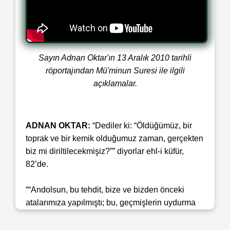
Sayın Adnan Oktar'ın 13 Aralık 2010 tarihli
röportajından Mü'minun Suresi ile ilgili
açıklamalar.
ADNAN OKTAR:
“Dediler ki: “Öldüğümüz, bir
toprak ve bir kemik olduğumuz zaman, gerçekten
biz mi diriltilecekmişiz?”” diyorlar ehl-i küfür,
82’de.
““Andolsun, bu tehdit, bize ve bizden önceki
atalarımıza yapılmıştı; bu, geçmişlerin uydurma
masallarından başka bir şey değildir.”” diyorlar.
“Bu tehdit, bize ve bizden önceki atalarımıza”