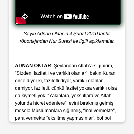
Sayın Adnan Oktar'ın 4 Şubat 2010 tarihli
röportajından Nur Suresi ile ilgili açıklamalar.
ADNAN OKTAR:
Şeytandan Allah’a sığınırım,
“Sizden, faziletli ve varlıklı olanlar”; bakın Kuran
önce diyor ki, faziletli diyor, varlıklı olanlar
demiyor, faziletli, çünkü fazilet yoksa varlıklı olsa
da kıymeti yok. “Yakınlara, yoksullara ve Allah
yolunda hicret edenlere”; evini bırakmış gelmiş
mesela Müslümanlara sığınmış, “mal vermekte”,
para vermekte “eksiltme yapmasınlar”, bol bol
Allah rızası için onlara tasaddukta bulunsunlar,
“affetsinler ve hoşgörsünler.” Bu hoş görme