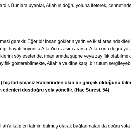
rlardır. Bunlara uyanlar, Allah'ın doğru yoluna ileterek, cennetinde 
mesi gerekir. Eğer bir insan göklerin yerin ve ikisi arasındakile
, hayatı boyunca Allah'ın rızasını ararsa, Allah onu doğru yola il
klerini söyleseler de, imanlarında şüphe veya zayıflık olabilmekte
yıflık gösterebilmekte, Allah'a ve dine karşı bir tutum sergileyebil
ın) hiç tartışmasız Rablerinden olan bir gerçek olduğunu bilme
 edenleri dosdoğru yola yöneltir. (Hac Suresi, 54)
llah'a kalpleri tatmin bulmuş olarak bağlanmaları da doğru yola i