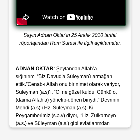
Sayın Adnan Oktar'ın 25 Aralık 2010 tarihli
röportajından Rum Suresi ile ilgili açıklamalar.
ADNAN OKTAR:
Şeytandan Allah’a
sığınırım. “Biz Davud'a Süleyman'ı armağan
ettik.”Cenab-ı Allah onu bir nimet olarak veriyor,
Süleyman (a.s)’ı. “O, ne güzel kuldu. Çünkü o,
(daima Allah'a) yönelip-dönen biriydi.” Devrinin
Mehdi (a.s)’ı Hz. Süleyman (a.s). Ki
Peygamberimiz (s.a.v) diyor, “Hz. Zülkarneyn
(a.s.) ve Süleyman (a.s.) gibi evlatlarımdan
Mehdi (a.s) dünyaya hakim olacak” diyor. “Hani
ona akşama yakın”bak, çok manidardır, “akşama