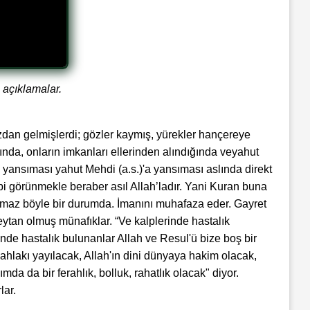
 açıklamalar.
zdan gelmişlerdi; gözler kaymış, yürekler hançereye
ında, onların imkanları ellerinden alındığında veyahut
 yansıması yahut Mehdi (a.s.)'a yansıması aslında direkt
i görünmekle beraber asıl Allah’ladır. Yani Kuran buna
y olmaz böyle bir durumda. İmanını muhafaza eder. Gayret
şeytan olmuş münafıklar. “Ve kalplerinde hastalık
de hastalık bulunanlar Allah ve Resul'ü bize boş bir
ahlakı yayılacak, Allah'ın dini dünyaya hakim olacak,
 da bir ferahlık, bolluk, rahatlık olacak" diyor.
lar.