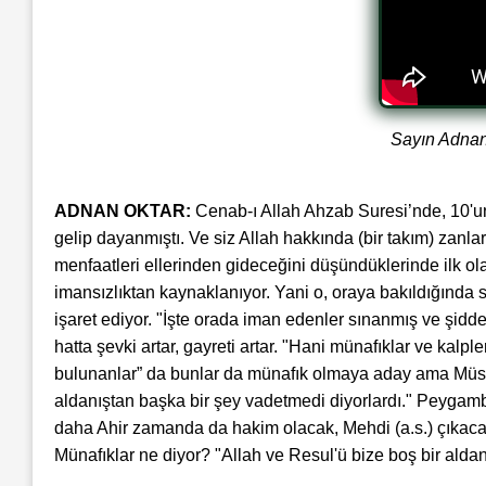
Sayın Adnan 
ADNAN OKTAR:
Cenab-ı Allah Ahzab Suresi’nde, 10'un
gelip dayanmıştı. Ve siz Allah hakkında (bir takım) zanla
menfaatleri ellerinden gideceğini düşündüklerinde ilk ol
imansızlıktan kaynaklanıyor. Yani o, oraya bakıldığında
işaret ediyor. "İşte orada iman edenler sınanmış ve şidde
hatta şevki artar, gayreti artar. "Hani münafıklar ve kalp
bulunanlar” da bunlar da münafık olmaya aday ama Müslüm
aldanıştan başka bir şey vadetmedi diyorlardı." Peygambe
daha Ahir zamanda da hakim olacak, Mehdi (a.s.) çıkacak,
Münafıklar ne diyor? "Allah ve Resul'ü bize boş bir alda