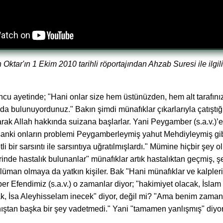
Oktar'ın 1 Ekim 2010 tarihli röportajından Ahzab Suresi ile ilgili
cu ayetinde; "Hani onlar size hem üstünüzden, hem alt tarafını
rda bulunuyordunuz." Bakın şimdi münafıklar çıkarlarıyla çatıştığ
arak Allah hakkında suizana başlarlar. Yani Peygamber (s.a.v.)’e
 sanki onların problemi Peygamberleymiş yahut Mehdiyleymiş gib
tli bir sarsıntı ile sarsıntıya uğratılmışlardı." Mümine hiçbir şe
lerinde hastalık bulunanlar" münafıklar artık hastalıktan geçmiş, 
an olmaya da yatkın kişiler. Bak "Hani münafıklar ve kalplerin
r Efendimiz (s.a.v.) o zamanlar diyor; "hakimiyet olacak, İslam 
 İsa Aleyhisselam inecek" diyor, değil mi? "Ama benim zamanımda
nıştan başka bir şey vadetmedi." Yani "tamamen yanlışmış" diyor