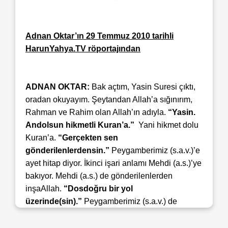
Adnan Oktar’ın 29 Temmuz 2010 tarihli
HarunYahya.TV röportajından
ADNAN OKTAR:
Bak açtım, Yasin Suresi çıktı,
oradan okuyayım. Şeytandan Allah’a sığınırım,
Rahman ve Rahim olan Allah’ın adıyla.
“Yasin.
Andolsun hikmetli Kuran’a.”
Yani hikmet dolu
Kuran’a.
“Gerçekten sen
gönderilenlerdensin.”
Peygamberimiz (s.a.v.)’e
ayet hitap diyor. İkinci işari anlamı Mehdi (a.s.)’ye
bakıyor. Mehdi (a.s.) de gönderilenlerden
inşaAllah.
“Dosdoğru bir yol
üzerinde(sin).”
Peygamberimiz (s.a.v.) de
dosdoğru bir yol üzerinde. Mehdi (a.s.) de
dosdoğru bir yol üzerinde.
“(Kur’an) Güçlü ve