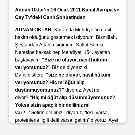
Adnan Oktar'ın 16 Ocak 2011 Kanal Avrupa ve
Çay Tv'deki Canlı Sohbetinden
ADNAN OKTAR:
Kuran’da Mehdiyet’in nasıl
hakim olduğunu göstermek istiyorum. Bismillah.
Şeytandan Allah’a sığınırım. Saffat Suresi,
Neresine baksak hep Mehdiyet. 154. ayetten
başlayayım.
“Size ne oluyor, nasıl hüküm
veriyorsunuz?”
Biz de diyoruz ki
Darwinistlere;
“size ne oluyor, nasıl hüküm
veriyorsunuz? Hiç mi öğüt alıp
düşünmüyorsunuz?”
diyoruz. Ayet ne
diyor?
“Hiç mi öğüt alıp düşünmüyorsunuz?
Yoksa sizin apaçık bir deliliniz mi
var?”
“Getirin delilinizi” diyoruz, “fosil varsa,
proteinlerle ilgili delil varsa, getirin” diyoruz. Ayet
ne diyor?
“Yoksa sizin apaçık bir deliliniz mi