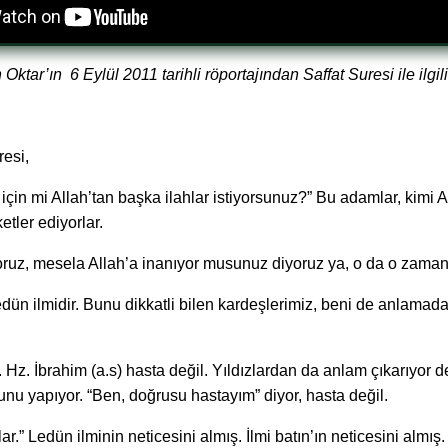
ktar’ın 6 Eylül 2011 tarihli röportajından Saffat Suresi ile ilgil
resi,
 için mi Allah’tan başka ilahlar istiyorsunuz?” Bu adamlar, kimi A
etler ediyorlar.
uz, mesela Allah’a inanıyor musunuz diyoruz ya, o da o zaman sor
 ledün ilmidir. Bunu dikkatli bilen kardeşlerimiz, beni de anlamada 
. Hz. İbrahim (a.s) hasta değil. Yıldızlardan da anlam çıkarıyor 
unu yapıyor. “Ben, doğrusu hastayım” diyor, hasta değil.
.” Ledün ilminin neticesini almış. İlmi batın’ın neticesini almış. 