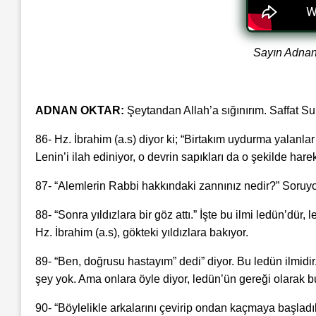
Sayın Adnan O
ADNAN OKTAR:
Şeytandan Allah’a sığınırım. Saffat Su
86- Hz. İbrahim (a.s) diyor ki; “Birtakım uydurma yalanlar
Lenin’i ilah ediniyor, o devrin sapıkları da o şekilde harek
87- “Alemlerin Rabbi hakkındaki zannınız nedir?” Soruyor
88- “Sonra yıldızlara bir göz attı.” İşte bu ilmi ledün’dür,
Hz. İbrahim (a.s), gökteki yıldızlara bakıyor.
89- “Ben, doğrusu hastayım” dedi” diyor. Bu ledün ilmidir
şey yok. Ama onlara öyle diyor, ledün’ün gereği olarak b
90- “Böylelikle arkalarını çevirip ondan kaçmaya başladılar