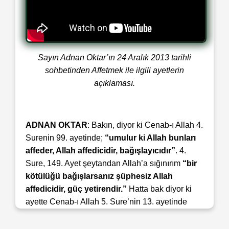
Sayın Adnan Oktar’ın 24 Aralık 2013 tarihli
sohbetinden Affetmek ile ilgili ayetlerin
açıklaması.
ADNAN OKTAR
: Bakın, diyor ki Cenab-ı Allah 4.
Surenin 99. ayetinde;
“umulur ki Allah bunları
affeder, Allah affedicidir, bağışlayıcıdır”
. 4.
Sure, 149. Ayet şeytandan Allah’a sığınırım
“bir
kötülüğü bağışlarsanız şüphesiz Allah
affedicidir, güç yetirendir.”
Hatta bak diyor ki
ayette Cenab-ı Allah 5. Sure’nin 13. ayetinde
“içlerinden birazı dışında onlardan sürekli
ihanet görür durursun”
bak ihanet ne demek?