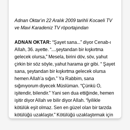
Adnan Oktar'ın 22 Aralık 2009 tarihli Kocaeli TV
ve Mavi Karadeniz TV röportajından
ADNAN OKTAR:
“Şayet sana...” diyor Cenab-ı
Allah, 36. ayette. “....şeytandan bir kışkırtma
gelecek olursa,” Mesela, birini döv, söv, yahut
çirkin bir söz söyle, yahut harama gir gibi. “ Şayet
sana, şeytandan bir kışkırtma gelecek olursa
hemen Allah'a sığın.” Ya Rabbim, sana
sığınıyorum diyecek Müslüman. “Çünkü O,
işitendir, bilendir.” Yani sen dua ettiğinde, hemen
işitir diyor Allah ve bilir diyor Allah. “İyilikle
kötülük eşit olmaz. Sen en güzel olan bir tarzda
kötülüğü uzaklaştır.” Kötülüğü uzaklaştırmak için
kötülük yapılmaz. Ters laf söyleyene ters laf
söylenmez, dövene döverek karşılık verilmez.