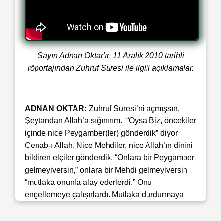
Sayın Adnan Oktar'ın 11 Aralık 2010 tarihli
röportajından Zuhruf Suresi ile ilgili açıklamalar.
ADNAN OKTAR:
Zuhruf Suresi’ni açmışsın.
Şeytandan Allah’a sığınırım. “Oysa Biz, öncekiler
içinde nice Peygamber(ler) gönderdik” diyor
Cenab-ı Allah. Nice Mehdiler, nice Allah’ın dinini
bildiren elçiler gönderdik. “Onlara bir Peygamber
gelmeyiversin,” onlara bir Mehdi gelmeyiversin
“mutlaka onunla alay ederlerdi.” Onu
engellemeye çalışırlardı. Mutlaka durdurmaya
çalışırlardı. Hiçbir zaman için düz kabul olmamış
Peygamberler’de, Mehdiler’de de böyle. Mutlaka