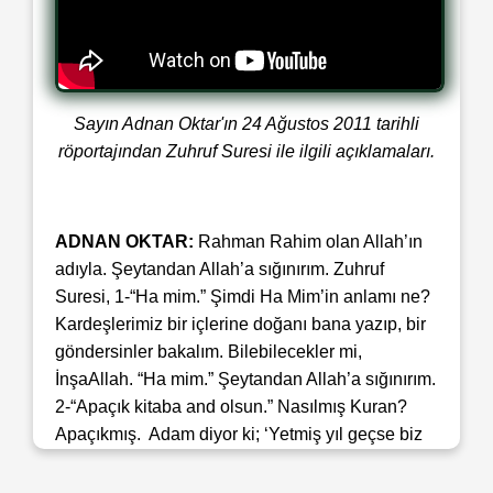
Sayın Adnan Oktar'ın 24 Ağustos 2011 tarihli
röportajından Zuhruf Suresi ile ilgili açıklamaları.
ADNAN OKTAR:
Rahman Rahim olan Allah’ın
adıyla. Şeytandan Allah’a sığınırım. Zuhruf
Suresi, 1-“Ha mim.” Şimdi Ha Mim’in anlamı ne?
Kardeşlerimiz bir içlerine doğanı bana yazıp, bir
göndersinler bakalım. Bilebilecekler mi,
İnşaAllah. “Ha mim.” Şeytandan Allah’a sığınırım.
2-“Apaçık kitaba and olsun.” Nasılmış Kuran?
Apaçıkmış. Adam diyor ki; ‘Yetmiş yıl geçse biz
Kuran’ı anlayamayız.’ Allah söylüyor işte; “Apaçık
Kitaba and olsun” diyor. Sana mı inanacağız, biz