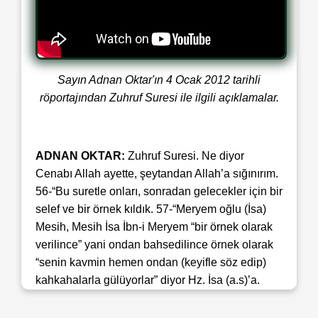
Sayın Adnan Oktar'ın 4 Ocak 2012 tarihli
röportajından Zuhruf Suresi ile ilgili açıklamalar.
ADNAN OKTAR:
Zuhruf Suresi. Ne diyor
Cenabı Allah ayette, şeytandan Allah’a sığınırım.
56-“Bu suretle onları, sonradan gelecekler için bir
selef ve bir örnek kıldık. 57-“Meryem oğlu (İsa)
Mesih, Mesih İsa İbn-i Meryem “bir örnek olarak
verilince” yani ondan bahsedilince örnek olarak
“senin kavmin hemen ondan (keyifle söz edip)
kahkahalarla gülüyorlar” diyor Hz. İsa (a.s)’a.
Mesela biz de diyoruz, ‘Hz. İsa (a.s) gökten
inecek’ diyoruz. Adam gülüyor ona. Bakın diyor ki