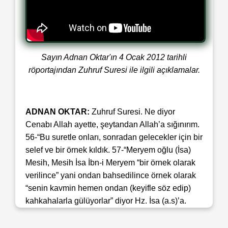
Sayın Adnan Oktar'ın 4 Ocak 2012 tarihli
röportajından Zuhruf Suresi ile ilgili açıklamalar.
ADNAN OKTAR:
Zuhruf Suresi. Ne diyor
Cenabı Allah ayette, şeytandan Allah’a sığınırım.
56-“Bu suretle onları, sonradan gelecekler için bir
selef ve bir örnek kıldık. 57-“Meryem oğlu (İsa)
Mesih, Mesih İsa İbn-i Meryem “bir örnek olarak
verilince” yani ondan bahsedilince örnek olarak
“senin kavmin hemen ondan (keyifle söz edip)
kahkahalarla gülüyorlar” diyor Hz. İsa (a.s)’a.
Mesela biz de diyoruz, ‘Hz. İsa (a.s) gökten
inecek’ diyoruz. Adam gülüyor ona. Bakın diyor ki