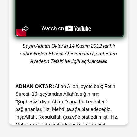
Sayın Adnan Oktar'ın 14 Kasım 2012 tarihli
sohbetinden Ebcedi Ahirzamana İşaret Eden
Ayetlerin Tefsiri ile ilgili açıklamalar.
ADNAN OKTAR:
Allah Allah, ayete bak; Fetih
Suresi, 10; şeytandan Allah’a sığınırım;
“Şüphesiz” diyor Allah, “sana biat edenler,”
bağlananlar, Hz. Mehdi (a.s)’a biat edeceğiz,
inşaAllah. Resulullah (s.a.v)’e biat edilmişti, Hz.
Mehdi (a.s)’a da biat edeceğiz. “Sana biat
edenler ancak Allah'a biat etmişlerdir.” 2025. Bir