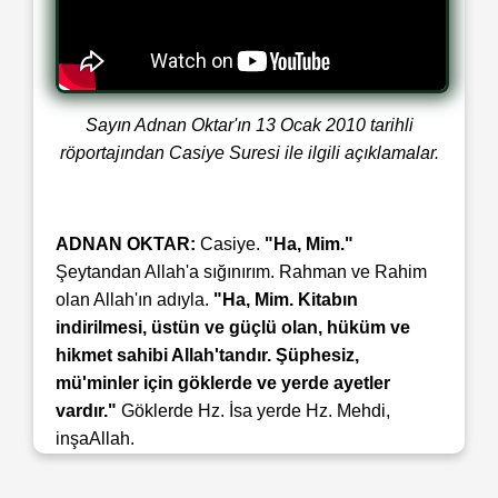
Sayın Adnan Oktar'ın 13 Ocak 2010 tarihli
röportajından Casiye Suresi ile ilgili açıklamalar.
ADNAN OKTAR:
Casiye.
"Ha, Mim."
Şeytandan Allah'a sığınırım. Rahman ve Rahim
olan Allah'ın adıyla.
"Ha, Mim. Kitabın
indirilmesi, üstün ve güçlü olan, hüküm ve
hikmet sahibi Allah'tandır. Şüphesiz,
mü'minler için göklerde ve yerde ayetler
vardır."
Göklerde Hz. İsa yerde Hz. Mehdi,
inşaAllah.
Bir anlamı da budur. Yani tabii ayetin birinci
anlamı melekler, diğer varlıklar.
"Sizin