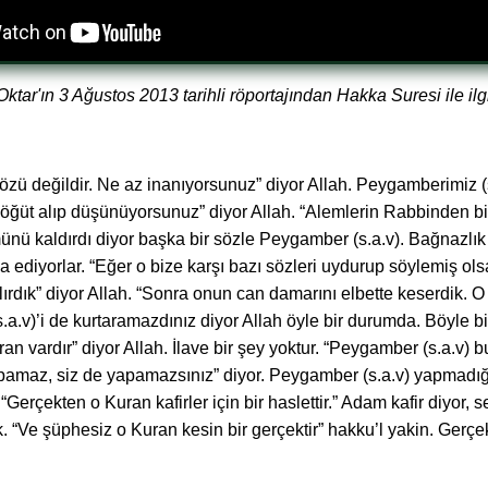
tar'ın 3 Ağustos 2013 tarihli röportajından Hakka Suresi ile ilgi
n sözü değildir. Ne az inanıyorsunuz” diyor Allah. Peygamberimiz (s
z öğüt alıp düşünüyorsunuz” diyor Allah. “Alemlerin Rabbinden bir
kmünü kaldırdı diyor başka bir sözle Peygamber (s.a.v). Bağnazlı
 ediyorlar. “Eğer o bize karşı bazı sözleri uydurup söylemiş ols
ırdık” diyor Allah. “Sonra onun can damarını elbette keserdik. 
a.v)’i de kurtaramazdınız diyor Allah öyle bir durumda. Böyle 
ran vardır” diyor Allah. İlave bir şey yoktur. “Peygamber (s.a.v)
pamaz, siz de yapamazsınız” diyor. Peygamber (s.a.v) yapmadığın
Gerçekten o Kuran kafirler için bir haslettir.” Adam kafir diyor
Ve şüphesiz o Kuran kesin bir gerçektir” hakku’l yakin. Gerçek b