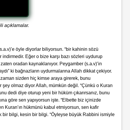
li açıklamalar.
.a.v)’e öyle diyorlar biliyorsun. “bir kahinin sözü
 indirmedir. Eğer o bize karşı bazı sözleri uydurup
k zaten oradan kaynaklanıyor. Peygamber (s.a.v)’in
aydı” ki bağnazların uydurmalarına Allah dikkat çekiyor.
O zaman sizden hiç kimse araya girerek, bunu
bir şey olmaz diyor Allah, mümkün değil. “Çünkü o Kuran
 bunu dedi diye oturup yeni bir hüküm çıkarırsanız, bunu
a göre sen yapıyorsun işte. “Elbette biz içinizde
, sen Kuran’ın hükmünü kabul etmiyorsun, sen kafir
ir bilgi, kesin bir bilgi. “Öyleyse büyük Rabbini ismiyle