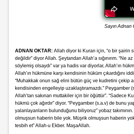
Sayın Adnan Ok
ADNAN OKTAR:
Allah diyor ki Kuran için, “o bir şairi
değildir” diyor Allah. Şeytandan Allah’a sığınırım. “Ne a
söylemiş olsaydı” var ya hadis var diyorlar, Allah’ın hü
Allah’ın hükmüne karşı kendisinin hüküm çıkardığını iddia
“Muhakkak onun sağ elini bütün güç ve kudretini çekip al
kendisinden engelleyip uzaklaştıramazdı.” Peygamber (s.
Allah’tan sakınan muttakiler için bir öğüttür”. “Sadece Ku
hükmü çok ağırdır” diyor. “Peygamber (s.a.v) de bunu ya
yalanlayanların bulunduğunu biliyoruz” yobaz takımının. “
olmuşsun haberin bile yok. Müşrik olmuşsun haberin yok. “
tesbih et” Allah-u Ekber. MaşaAllah.