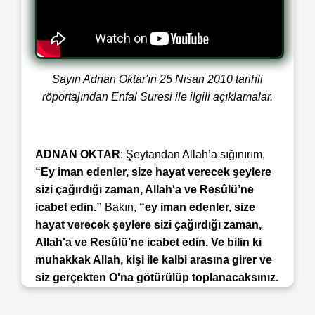
Sayın Adnan Oktar'ın 25 Nisan 2010 tarihli
röportajından Enfal Suresi ile ilgili açıklamalar.
ADNAN OKTAR
: Şeytandan Allah’a sığınırım,
“Ey iman edenler, size hayat verecek şeylere
sizi çağırdığı zaman, Allah'a ve Resûlü’ne
icabet edin.”
Bakın,
“ey iman edenler, size
hayat verecek şeylere sizi çağırdığı zaman,
Allah'a ve Resûlü’ne icabet edin. Ve bilin ki
muhakkak Allah, kişi ile kalbi arasına girer ve
siz gerçekten O'na götürülüp toplanacaksınız.
Eğer fetih istiyor idiyseniz, işte size fetih”
1985 tarihini veriyor, Mehdi (a.s.)’ın çıkış tarihi.